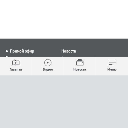
Прямой эфир
Новости
Видео
Все новости
Выпуски новостей
Общество
Главная
Видео
Новости
Меню
Проекты
Строительство и ЖКХ
Телепрограмма
Политика
Авторы
Происшествия
О канале
Спорт
Где и как смотреть
Экономика
Документы
Культура