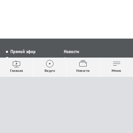
Прямой эфир
Новости
Видео
Все новости
Выпуски новостей
Общество
Главная
Видео
Новости
Меню
Проекты
Строительство и ЖКХ
Телепрограмма
Политика
Авторы
Происшествия
О канале
Спорт
Где и как смотреть
Экономика
Документы
Культура