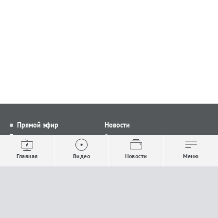
Прямой эфир
Новости
Видео
Все новости
Выпуски новостей
Общество
Главная
Видео
Новости
Меню
Проекты
Строительство и ЖКХ
Телепрограмма
Политика
Авторы
Происшествия
О канале
Спорт
Где и как смотреть
Экономика