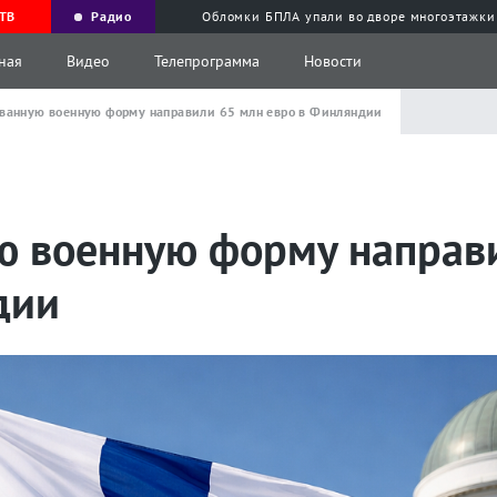
ТВ
Радио
Обломки БПЛА упали во дворе многоэтажки
ная
Видео
Телепрограмма
Новости
ованную военную форму направили 65 млн евро в Финляндии
ю военную форму направ
дии