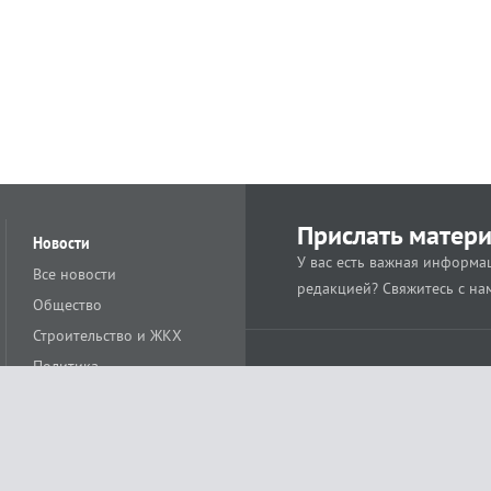
Прислать матер
Новости
У вас есть важная информац
Все новости
редакцией? Свяжитесь с на
Общество
Строительство и ЖКХ
Политика
Происшествия
Спорт
Расс
18+
Экономика
Культура