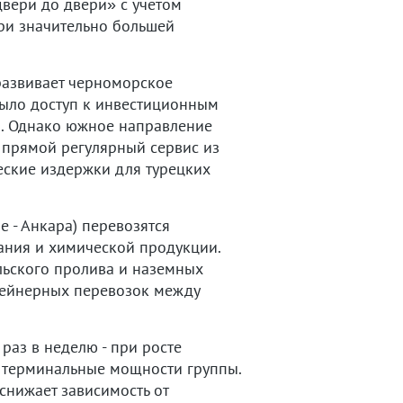
двери до двери» с учётом
при значительно большей
развивает черноморское
рыло доступ к инвестиционным
и. Однако южное направление
 прямой регулярный сервис из
еские издержки для турецких
е - Анкара) перевозятся
ания и химической продукции.
льского пролива и наземных
тейнерных перевозок между
раз в неделю - при росте
е терминальные мощности группы.
снижает зависимость от