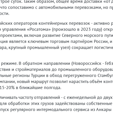
трое суток. Таким образом, общее время доставки «от 
, что сопоставимо с автомобильными перевозками, но 
ости.
ийских операторов контейнерных перевозок - активно 
р управления «Росатома» (произошло в 2023 году) отк
 проектами, включая развитие Северного морского пут
рция является ключевым торговым партнёром России, и
кара, крупный промышленный узел) сокращает логистич
 режиме. В обратном направлении (Новороссийск - Гебз
ьствия и стройматериалов до промышленного оборудов
альные регионы Турции в обход перегруженного Стамбу
мпании, новый маршрут позволит нарастить объём кон
 15-20% в ближайшие полгода.
ичивать частоту отправлений - с еженедельной до двух 
 для обработки этих грузов задействованы собственны
апуск регулярного интермодального сервиса из Анкары 