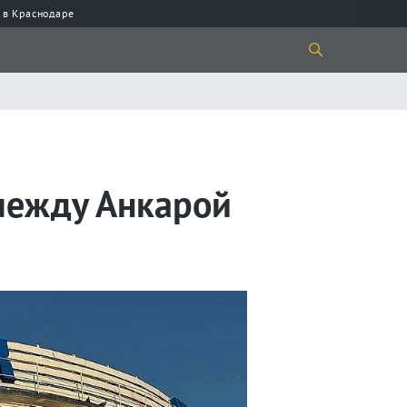
 в Краснодаре
между Анкарой