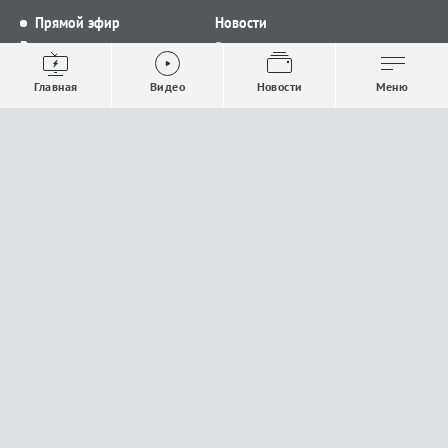
Прямой эфир
Новости
Видео
Все новости
Выпуски новостей
Общество
Главная
Видео
Новости
Меню
Проекты
Строительство и ЖКХ
Телепрограмма
Политика
Авторы
Происшествия
О канале
Спорт
Где и как смотреть
Экономика
Документы
Культура
Прислать материалы
У вас есть важная информация, которой вы
готовы поделиться с редакцией? Свяжитесь с
нами
Расскажи о проблеме.