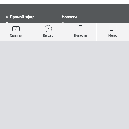
Прямой эфир
Новости
Видео
Все новости
Выпуски новостей
Общество
Главная
Видео
Новости
Меню
Проекты
Строительство и ЖКХ
Телепрограмма
Политика
Авторы
Происшествия
О канале
Спорт
Где и как смотреть
Экономика
Документы
Культура
Прислать материалы
У вас есть важная информация, которой вы
готовы поделиться с редакцией? Свяжитесь с
нами