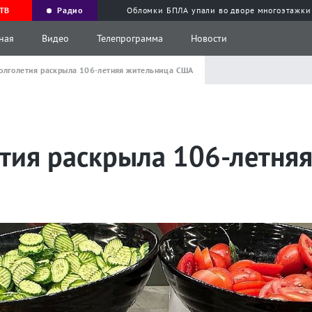
ТВ
Радио
Обломки БПЛА упали во дворе многоэтажки
ная
Видео
Телепрограмма
Новости
олголетия раскрыла 106-летняя жительница США
етия раскрыла 106-летня