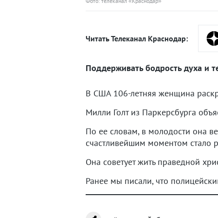
Фото: телеканал «Краснодар»
Читать Телеканал Краснодар:
Поддерживать бодрость духа и те
В США 106-летняя женщина раскры
Милли Голт из Паркерсбурга объ
По ее словам, в молодости она в
счастливейшим моментом стало р
Она советует жить праведной хри
Ранее мы писали, что полицейск