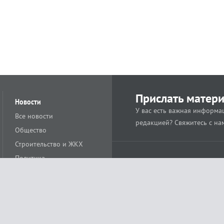
Прислать матер
Новости
У вас есть важная информац
Все новости
редакцией? Свяжитесь с на
Общество
Строительство и ЖКХ
Политика
Происшествия
Спорт
Расс
18+
Экономика
Культура