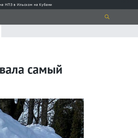
 на НПЗ в Ильском на Кубани
овала самый