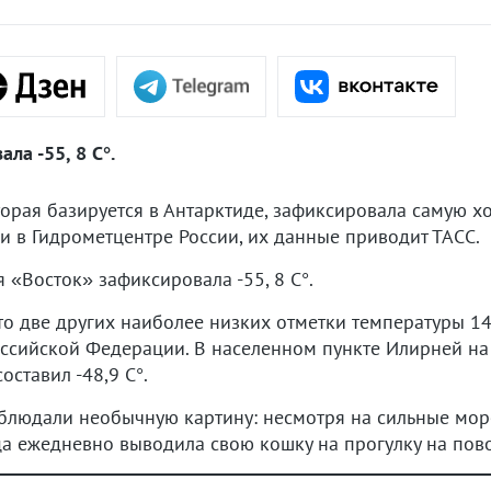
ла -55, 8 C°.
торая базируется в Антарктиде, зафиксировала самую х
и в Гидрометцентре России, их данные приводит ТАСС.
 «Восток» зафиксировала -55, 8 C°.
что две других наиболее низких отметки температуры 1
ссийской Федерации. В населенном пункте Илирней на 
оставил -48,9 C°.
людали необычную картину: несмотря на сильные моро
ца ежедневно выводила свою кошку на прогулку на пов