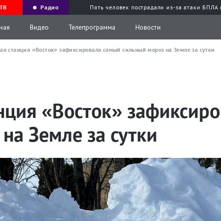
ТВ
Радио
Пять человек пострадали из-за атаки БПЛА
ная
Видео
Телепрограмма
Новости
ая станция «Восток» зафиксировала самый сильный мороз на Земле за сутки
анция «Восток» зафиксир
на Земле за сутки