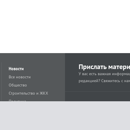
Прислать матер
Новости
У вас есть важная информац
Все новости
редакцией? Свяжитесь с на
Общество
Строительство и ЖКХ
Политика
Происшествия
Спорт
Расс
18+
Экономика