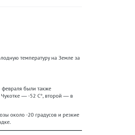
олодную температуру на Земле за
4 февраля были также
Чукотке — -52 C°, второй — в
зы около -20 градусов и резкие
одке.