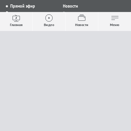
Прямой эфир
Новости
Видео
Все новости
Выпуски новостей
Общество
Главная
Видео
Новости
Меню
Проекты
Строительство и ЖКХ
Телепрограмма
Политика
Авторы
Происшествия
О канале
Спорт
Где и как смотреть
Экономика
Документы
Культура
Прислать материалы
У вас есть важная информация, которой вы
готовы поделиться с редакцией? Свяжитесь с
нами
Расскажи о проблеме.