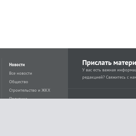
Прислать матер
Новости
У вас есть важная информац
Все новости
редакцией? Свяжитесь с на
Общество
Строительство и ЖКХ
Политика
Происшествия
Спорт
Расс
18+
Экономика
Культура