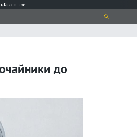
 в Краснодаре
рочайники до