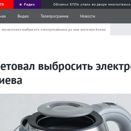
ТВ
Радио
Обломки БПЛА упали во дворе многоэтажки
ная
Видео
Телепрограмма
Новости
 посоветовал выбросить электрочайники до мая жителям Киева
ветовал выбросить элект
иева