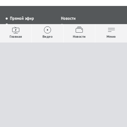
Прямой эфир
Новости
Видео
Все новости
Выпуски новостей
Общество
Главная
Видео
Новости
Меню
Проекты
Строительство и ЖКХ
Телепрограмма
Политика
Авторы
Происшествия
О канале
Спорт
Где и как смотреть
Экономика
Документы
Культура
Прислать материалы
У вас есть важная информация, которой вы
готовы поделиться с редакцией? Свяжитесь с
нами