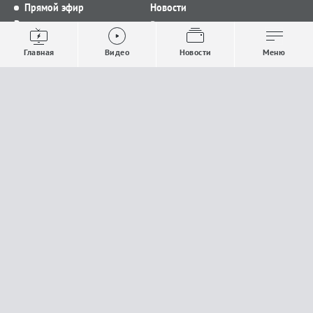
Прямой эфир
Новости
Видео
Все новости
Выпуски новостей
Общество
Главная
Видео
Новости
Меню
Проекты
Строительство и ЖКХ
Телепрограмма
Политика
Авторы
Происшествия
О канале
Спорт
Где и как смотреть
Экономика
Документы
Культура
Прислать материалы
У вас есть важная информация, которой вы
готовы поделиться с редакцией? Свяжитесь с
нами
Расскажи о проблеме.
18+