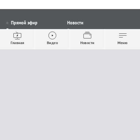
Прямой эфир
Новости
Видео
Все новости
Выпуски новостей
Общество
Главная
Видео
Новости
Меню
Проекты
Строительство и ЖКХ
Телепрограмма
Политика
Авторы
Происшествия
О канале
Спорт
Где и как смотреть
Экономика
Документы
Культура
Прислать материалы
У вас есть важная информация, которой вы
готовы поделиться с редакцией? Свяжитесь с
нами