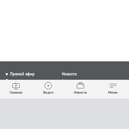
Прямой эфир
Новости
Видео
Все новости
Выпуски новостей
Общество
Главная
Видео
Новости
Меню
Проекты
Строительство и ЖКХ
Телепрограмма
Политика
Авторы
Происшествия
О канале
Спорт
Где и как смотреть
Экономика