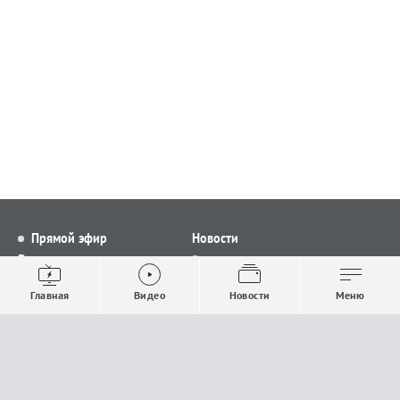
Прямой эфир
Новости
Видео
Все новости
Выпуски новостей
Общество
Главная
Видео
Новости
Меню
Проекты
Строительство и ЖКХ
Телепрограмма
Политика
Авторы
Происшествия
О канале
Спорт
Где и как смотреть
Экономика