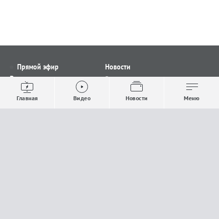
Прямой эфир
Новости
Видео
Все новости
Выпуски новостей
Общество
Главная
Видео
Новости
Меню
Проекты
Строительство и ЖКХ
Телепрограмма
Политика
Авторы
Происшествия
О канале
Спорт
Где и как смотреть
Экономика
Документы
Культура
Прислать материалы
У вас есть важная информация, которой вы