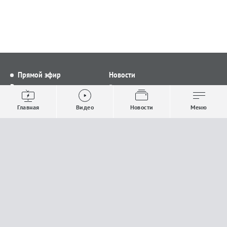
Прямой эфир
Новости
Видео
Все новости
Выпуски новостей
Общество
Главная
Видео
Новости
Меню
Проекты
Строительство и ЖКХ
Телепрограмма
Политика
Авторы
Происшествия
О канале
Спорт
Где и как смотреть
Экономика
Документы
Культура
Прислать материалы