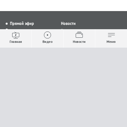
Прямой эфир
Новости
Видео
Все новости
Выпуски новостей
Общество
Главная
Видео
Новости
Меню
Проекты
Строительство и ЖКХ
Телепрограмма
Политика
Авторы
Происшествия
О канале
Спорт
Где и как смотреть
Экономика
Документы
Культура
Прислать материалы
У вас есть важная информация, которой вы
готовы поделиться с редакцией? Свяжитесь с
нами