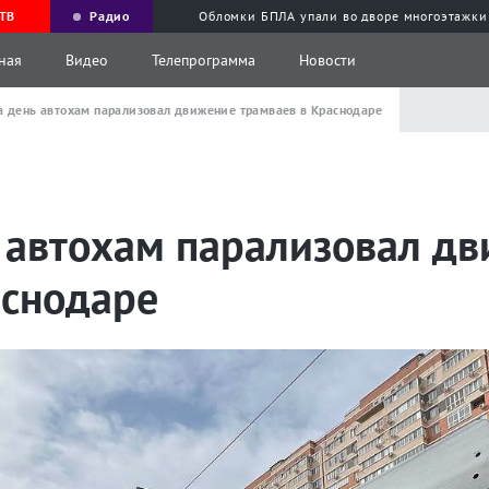
ТВ
Радио
Обломки БПЛА упали во дворе многоэтажки
ная
Видео
Телепрограмма
Новости
а день автохам парализовал движение трамваев в Краснодаре
ь автохам парализовал д
аснодаре