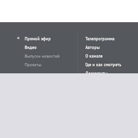
Прямой эфир
Телепрограмма
Видео
Авторы
Выпуски новостей
О канале
Проекты
Где и как смотреть
Документы
© «Сетевое издание Телеканал Краснодар». Свидетельство о регистр
выдано Федеральной службой по надзору в сфере связи, информацион