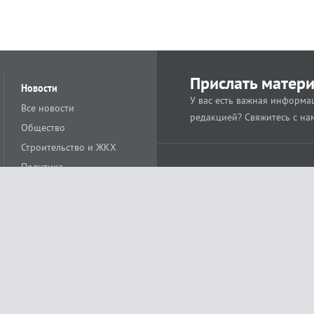
Прислать матер
Новости
У вас есть важная информац
Все новости
редакцией? Свяжитесь с на
Общество
Строительство и ЖКХ
Политика
Происшествия
Спорт
Расс
18+
Экономика
Культура
ации средства массовой информации ЭЛ № ФС77-78488 от 15 июня 2020 года
ных технологий и массовых коммуникаций (Роскомнадзор)