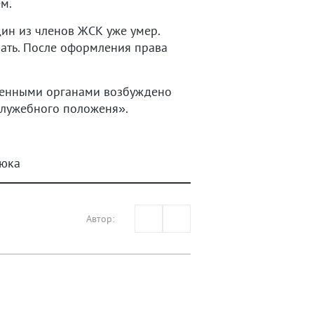
м.
дин из членов ЖСК уже умер.
ать. После оформления права
венными органами возбуждено
служебного положеня».
рюка
Автор: