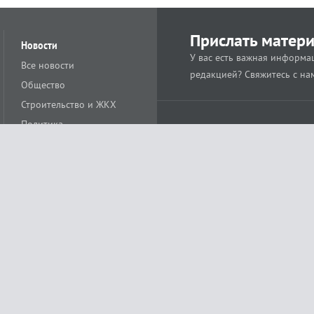
Прислать матер
Новости
У вас есть важная информац
Все новости
редакцией? Свяжитесь с на
Общество
Строительство и ЖКХ
Политика
Происшествия
Спорт
Расс
18+
Экономика
Культура
ации средства массовой информации ЭЛ № ФС77-78488 от 15 июня 2020 года
ных технологий и массовых коммуникаций (Роскомнадзор)
остью «Муниципальная телерадиокомпания «Краснодар»
279. Редакция
+7 (861) 259-17-96
info@tvkrasnodar.ru
Политика обработки персо
ая гиперссылка на tvkrasnodar.ru. При использовании видеоматериалов необход
ии (информационные технологии предоставления информации на основе сбора, 