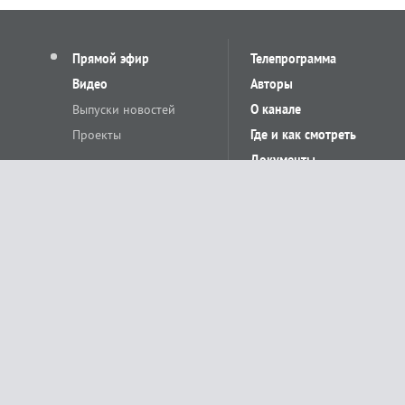
Прямой эфир
Телепрограмма
Видео
Авторы
Выпуски новостей
О канале
Проекты
Где и как смотреть
Документы
© «Сетевое издание Телеканал Краснодар». Свидетельство о регистр
выдано Федеральной службой по надзору в сфере связи, информацион
Учредитель сетевого издания: Общество с ограниченной ответственн
Главный редактор: О.С.Яхимович. 350020, г. Краснодар, ул.Северная, 
При использовании материалов сайта в интернете обязательна активн
На информационном ресурсе применяются рекомендательные технолог