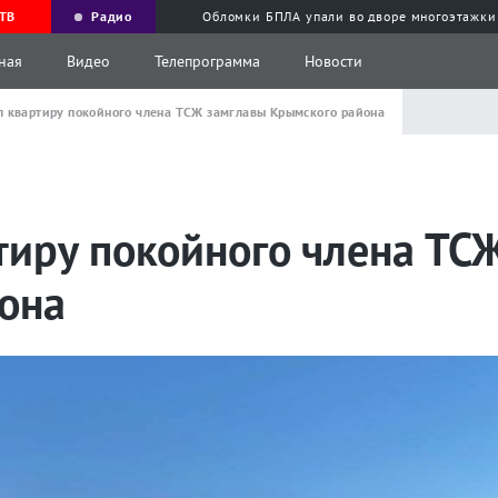
ТВ
Радио
Обломки БПЛА упали во дворе многоэтажки
ная
Видео
Телепрограмма
Новости
 квартиру покойного члена ТСЖ замглавы Крымского района
тиру покойного члена ТС
она