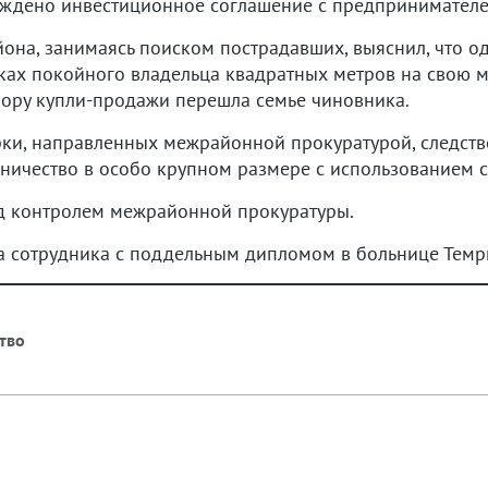
рждено инвестиционное соглашение с предпринимателе
она, занимаясь поиском пострадавших, выяснил, что о
ках покойного владельца квадратных метров на свою м
вору купли-продажи перешла семье чиновника.
рки, направленных межрайонной прокуратурой, следст
нничество в особо крупном размере с использованием 
д контролем межрайонной прокуратуры.
ла сотрудника с поддельным дипломом в больнице Тем
тво