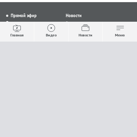
Прямой эфир
Новости
Видео
Все новости
Выпуски новостей
Общество
Главная
Видео
Новости
Меню
Проекты
Строительство и ЖКХ
Телепрограмма
Политика
Авторы
Происшествия
О канале
Спорт
Где и как смотреть
Экономика
Документы
Культура
Прислать материалы
У вас есть важная информация, которой вы
готовы поделиться с редакцией? Свяжитесь с
нами