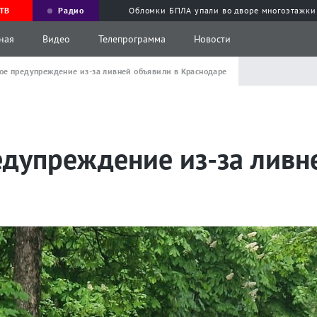
ТВ
Радио
Обломки БПЛА упали во дворе многоэтажки
ная
Видео
Телепрограмма
Новости
е предупреждение из-за ливней объявили в Краснодаре
дупреждение из-за ливне