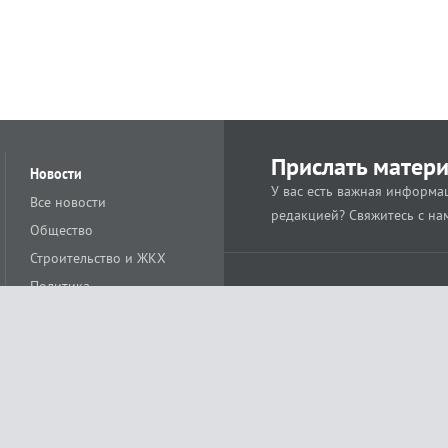
Прислать матер
Новости
У вас есть важная информац
Все новости
редакцией? Свяжитесь с на
Общество
Строительство и ЖКХ
Политика
Происшествия
Спорт
Расс
18+
Экономика
Культура