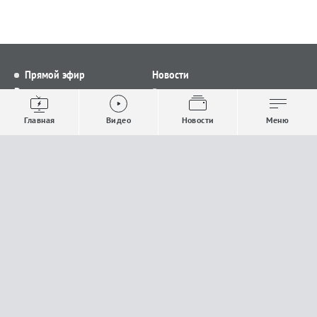
Прямой эфир
Новости
Видео
Все новости
Выпуски новостей
Общество
Главная
Видео
Новости
Меню
Проекты
Строительство и ЖКХ
Телепрограмма
Политика
Авторы
Происшествия
О канале
Спорт
Где и как смотреть
Экономика
Документы
Культура
Прислать материалы
У вас есть важная информация, которой вы
готовы поделиться с редакцией? Свяжитесь с
нами