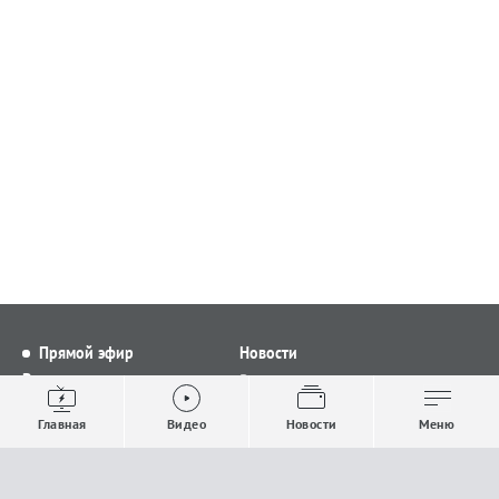
Прямой эфир
Новости
Видео
Все новости
Выпуски новостей
Общество
Главная
Видео
Новости
Меню
Проекты
Строительство и ЖКХ
Телепрограмма
Политика
Авторы
Происшествия