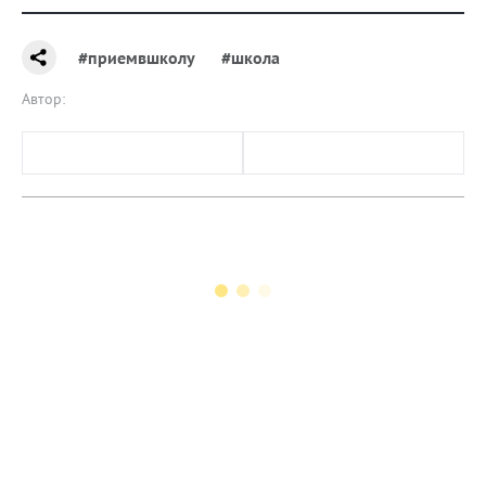
#приемвшколу
#школа
Автор: