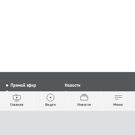
Прямой эфир
Новости
Видео
Все новости
Выпуски новостей
Общество
Главная
Видео
Новости
Меню
Проекты
Строительство и ЖКХ
Телепрограмма
Политика
Авторы
Происшествия
О канале
Спорт