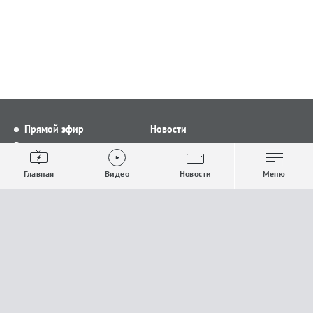
Прямой эфир
Новости
Видео
Все новости
Выпуски новостей
Общество
Главная
Видео
Новости
Меню
Проекты
Строительство и ЖКХ
Телепрограмма
Политика
Авторы
Происшествия
О канале
Спорт
Где и как смотреть
Экономика
Документы
Культура