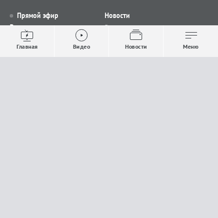
Прямой эфир
Новости
Видео
Все новости
Выпуски новостей
Общество
Главная
Видео
Новости
Меню
Проекты
Строительство и ЖКХ
Телепрограмма
Политика
Авторы
Происшествия
О канале
Спорт
Где и как смотреть
Экономика
Документы
Культура
Прислать материалы
У вас есть важная информация, которой вы
готовы поделиться с редакцией? Свяжитесь с
нами