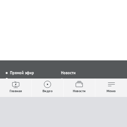
Прямой эфир
Новости
Видео
Все новости
Выпуски новостей
Общество
Главная
Видео
Новости
Меню
Проекты
Строительство и ЖКХ
Телепрограмма
Политика
Авторы
Происшествия
О канале
Спорт
Где и как смотреть
Экономика