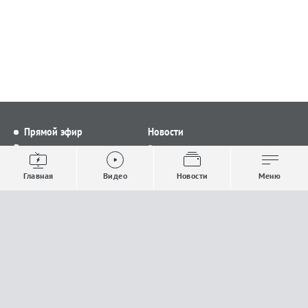
Прямой эфир
Новости
Видео
Все новости
Выпуски новостей
Общество
Главная
Видео
Новости
Меню
Проекты
Строительство и ЖКХ
Телепрограмма
Политика
Авторы
Происшествия
О канале
Спорт
Где и как смотреть
Экономика
Документы
Культура