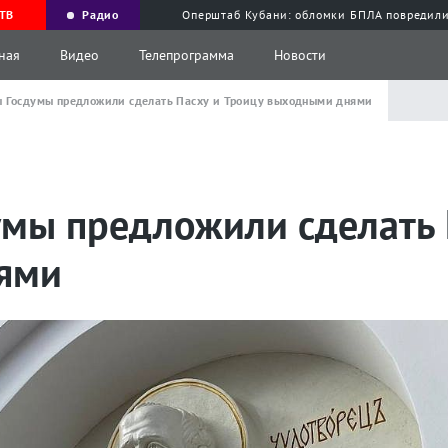
ТВ
Радио
Оперштаб Кубани: обломки БПЛА повредили
ная
Видео
Телепрограмма
Новости
ы Госдумы предложили сделать Пасху и Троицу выходными днями
умы предложили сделать 
ями