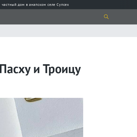
 частный дом в анапском селе Супсех
Пасху и Троицу