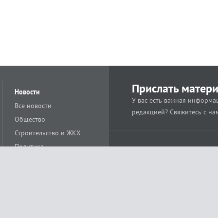
Прислать матер
Новости
У вас есть важная информац
Все новости
редакцией? Свяжитесь с на
Общество
Строительство и ЖКХ
Политика
Происшествия
Спорт
Расс
18+
Экономика
Культура