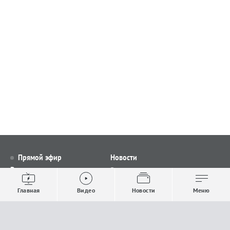
Прямой эфир
Новости
Видео
Все новости
Выпуски новостей
Общество
Главная
Видео
Новости
Меню
Проекты
Строительство и ЖКХ
Телепрограмма
Политика
Авторы
Происшествия