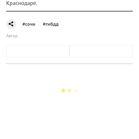
Краснодаре.
#сочи
#гибдд
Автор: