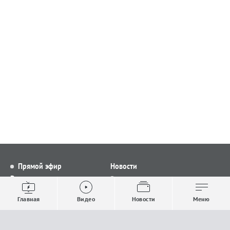
Прямой эфир
Новости
Видео
Все новости
Выпуски новостей
Общество
Главная
Видео
Новости
Меню
Проекты
Строительство и ЖКХ
Телепрограмма
Политика
Авторы
Происшествия