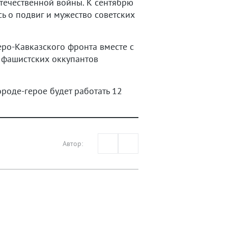
течественной войны. К сентябрю
ь о подвиг и мужество советских
еро-Кавказского фронта вместе с
 фашистских оккупантов
роде-герое будет работать 12
Автор: