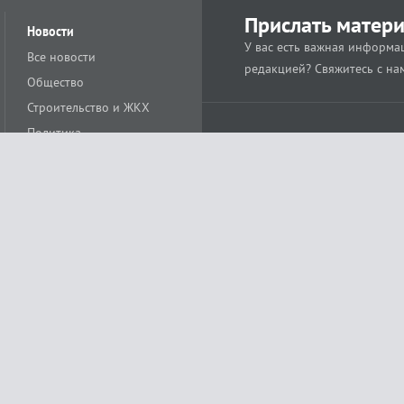
Прислать матер
Новости
У вас есть важная информац
Все новости
редакцией? Свяжитесь с на
Общество
Строительство и ЖКХ
Политика
Происшествия
Спорт
Расс
18+
Экономика
Культура
ации средства массовой информации ЭЛ № ФС77-78488 от 15 июня 2020 года
ных технологий и массовых коммуникаций (Роскомнадзор)
остью «Муниципальная телерадиокомпания «Краснодар»
279. Редакция
+7 (861) 259-17-96
info@tvkrasnodar.ru
Политика обработки персо
ая гиперссылка на tvkrasnodar.ru. При использовании видеоматериалов необход
ии (информационные технологии предоставления информации на основе сбора, 
ящихся на территории Российской Федерации). Подробнее в
Правилах применени