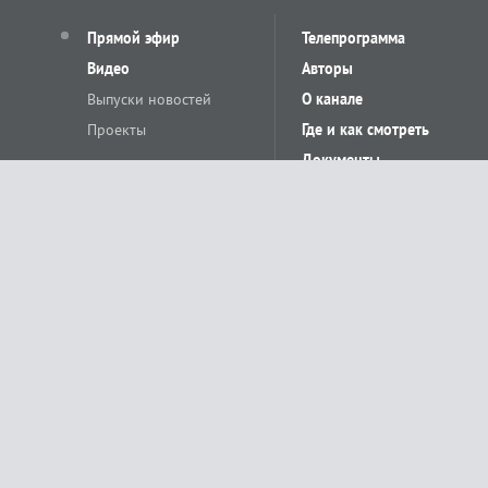
Прямой эфир
Телепрограмма
Видео
Авторы
Выпуски новостей
О канале
Проекты
Где и как смотреть
Документы
© «Сетевое издание Телеканал Краснодар». Свидетельство о регистр
выдано Федеральной службой по надзору в сфере связи, информацион
Учредитель сетевого издания: Общество с ограниченной ответственн
Главный редактор: О.С.Яхимович. 350020, г. Краснодар, ул.Северная, 
При использовании материалов сайта в интернете обязательна активн
На информационном ресурсе применяются рекомендательные технолог
относящихся к предпочтениям пользователей сети «Интернет», наход