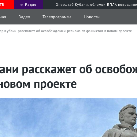
ТВ
Радио
Оперштаб Кубани: обломки БПЛА повредили
ная
Видео
Телепрограмма
Новости
ор Кубани расскажет об освобождении региона от фашистов в новом проекте
бани расскажет об освобо
новом проекте