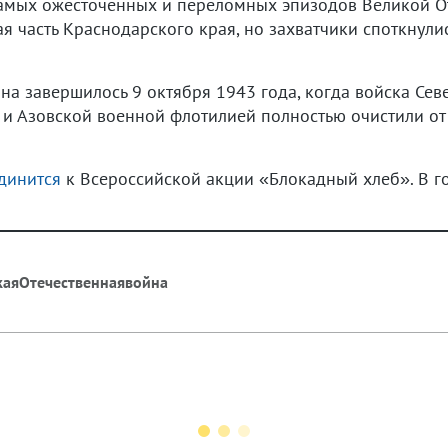
 самых ожесточенных и переломных эпизодов Великой О
я часть Краснодарского края, но захватчики споткнулис
а завершилось 9 октября 1943 года, когда войска Сев
и Азовской военной флотилией полностью очистили от
динится
к Всероссийской акции «Блокадный хлеб». В го
каяОтечественнаявойна