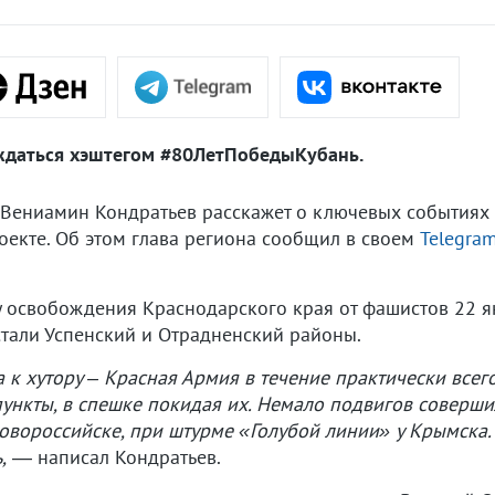
ждаться хэштегом #80ЛетПобедыКубань.
 Вениамин Кондратьев расскажет о ключевых событиях
оекте. Об этом глава региона сообщил в своем
Telegra
лу освобождения Краснодарского края от фашистов 22 
тали Успенский и Отрадненский районы.
а к хутору – Красная Армия в течение практически все
пункты, в спешке покидая их. Немало подвигов соверши
овороссийске, при штурме «Голубой линии» у Крымска
,
— написал Кондратьев.