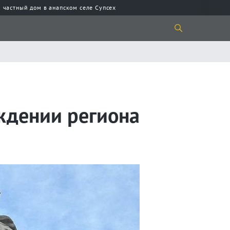
 частный дом в анапском селе Супсех
ждении региона