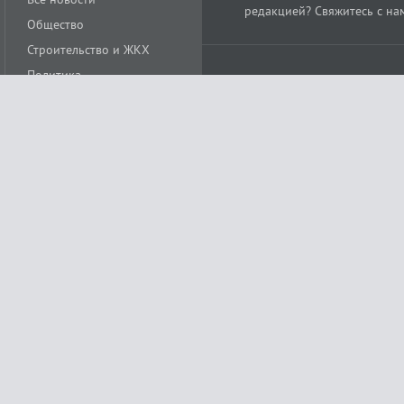
редакцией? Свяжитесь с на
Общество
Строительство и ЖКХ
Политика
Происшествия
Спорт
Расс
18+
Экономика
Культура
ации средства массовой информации ЭЛ № ФС77-78488 от 15 июня 2020 года
ных технологий и массовых коммуникаций (Роскомнадзор)
остью «Муниципальная телерадиокомпания «Краснодар»
279. Редакция
+7 (861) 259-17-96
info@tvkrasnodar.ru
Политика обработки персо
ая гиперссылка на tvkrasnodar.ru. При использовании видеоматериалов необход
ии (информационные технологии предоставления информации на основе сбора, 
ящихся на территории Российской Федерации). Подробнее в
Правилах применени