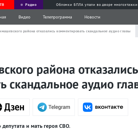
ТВ
Радио
Обломки БПЛА упали во дворе многоэтажки
ная
Видео
Телепрограмма
Новости
имашевского района отказались комментировать скандальное аудио главы
вского района отказались
ь скандальное аудио гла
депутата и мать героя СВО.