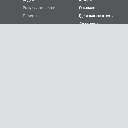
Выпуски новостей
О канале
Проекты
Где и как смотреть
Документы
© «Сетевое издание Телеканал Краснодар». Свидетельство о регистр
выдано Федеральной службой по надзору в сфере связи, информацион
Учредитель сетевого издания: Общество с ограниченной ответственн
Главный редактор: О.С.Яхимович. 350020, г. Краснодар, ул.Северная, 
При использовании материалов сайта в интернете обязательна активн
На информационном ресурсе применяются рекомендательные технолог
относящихся к предпочтениям пользователей сети «Интернет», наход