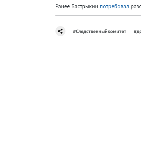
Ранее Бастрыкин
потребовал
разо
#Следственныйкомитет
#д