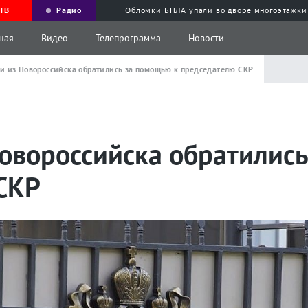
ТВ
Радио
Обломки БПЛА упали во дворе многоэтажки
ная
Видео
Телепрограмма
Новости
 из Новороссийска обратились за помощью к председателю СКР
овороссийска обратились
СКР