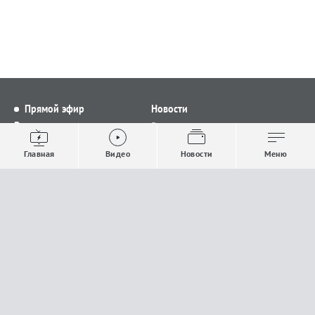
Прямой эфир
Новости
Видео
Все новости
Выпуски новостей
Общество
Главная
Видео
Новости
Меню
Проекты
Строительство и ЖКХ
Телепрограмма
Политика
Авторы
Происшествия
О канале
Спорт
Где и как смотреть
Экономика
Документы
Культура
Прислать материалы