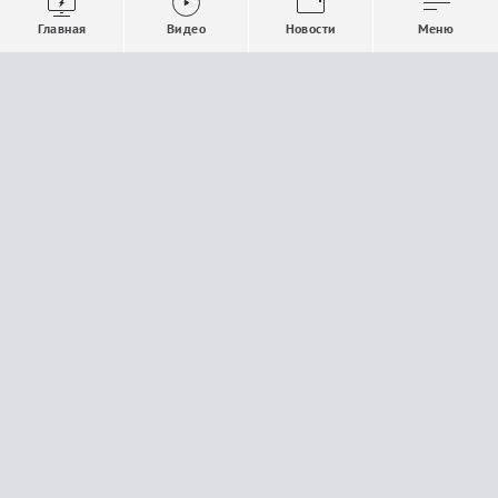
Выпуски новостей
Общество
Главная
Видео
Новости
Меню
Проекты
Строительство и ЖКХ
Телепрограмма
Политика
Авторы
Происшествия
О канале
Спорт
Где и как смотреть
Экономика
Документы
Культура
Прислать материалы
У вас есть важная информация, которой вы
готовы поделиться с редакцией? Свяжитесь с
нами
Расскажи о проблеме.
18+
Поделись новостью