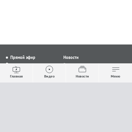
Прямой эфир
Новости
Видео
Все новости
Выпуски новостей
Общество
Главная
Видео
Новости
Меню
Проекты
Строительство и ЖКХ
Телепрограмма
Политика
Авторы
Происшествия
О канале
Спорт
Где и как смотреть
Экономика
Документы
Культура