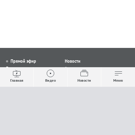
Прямой эфир
Новости
Видео
Все новости
Выпуски новостей
Общество
Главная
Видео
Новости
Меню
Проекты
Строительство и ЖКХ
Телепрограмма
Политика
Авторы
Происшествия
О канале
Спорт
Где и как смотреть
Экономика
Документы
Культура