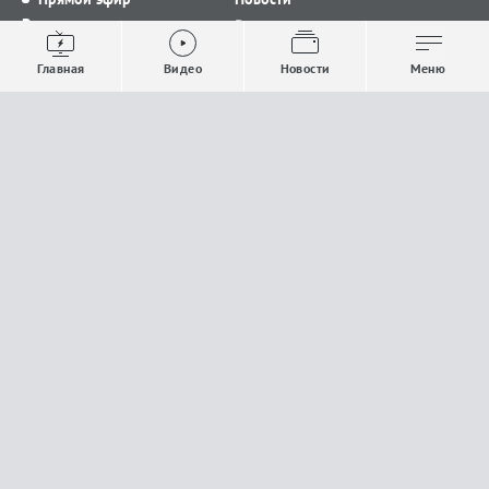
Видео
Все новости
Выпуски новостей
Общество
Главная
Видео
Новости
Меню
Проекты
Строительство и ЖКХ
Телепрограмма
Политика
Авторы
Происшествия
О канале
Спорт
Где и как смотреть
Экономика
Документы
Культура
Прислать материалы
У вас есть важная информация, которой вы
готовы поделиться с редакцией? Свяжитесь с
нами
Расскажи о проблеме.
18+
Поделись новостью