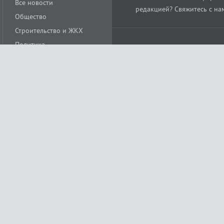
Все новости
редакцией? Свяжитесь с на
Общество
Строительство и ЖКХ
Политика
Происшествия
Спорт
Расс
18+
Экономика
Культура
ации средства массовой информации ЭЛ № ФС77-78488 от 15 июня 2020 года
ных технологий и массовых коммуникаций (Роскомнадзор)
остью «Муниципальная телерадиокомпания «Краснодар»
279. Редакция
+7 (861) 259-17-96
info@tvkrasnodar.ru
Политика обработки персо
ая гиперссылка на tvkrasnodar.ru. При использовании видеоматериалов необход
ии (информационные технологии предоставления информации на основе сбора, 
ящихся на территории Российской Федерации). Подробнее в
Правилах применени