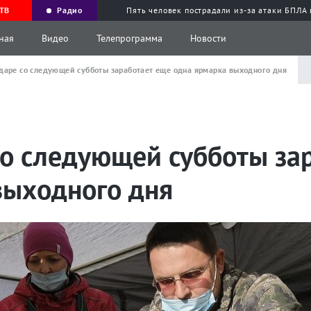
ТВ
Радио
Пять человек пострадали из-за атаки БПЛА
ная
Видео
Телепрограмма
Новости
даре со следующей субботы заработает еще одна ярмарка выходного дня
со следующей субботы за
выходного дня