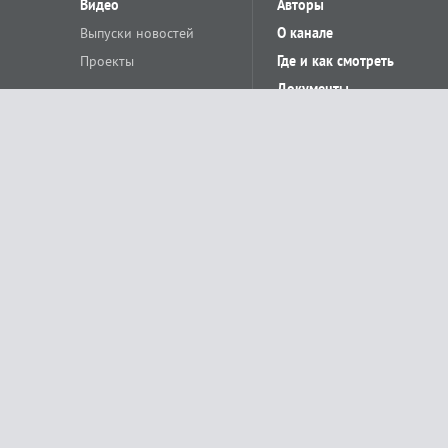
Видео
Авторы
Выпуски новостей
О канале
Проекты
Где и как смотреть
Документы
© «Сетевое издание Телеканал Краснодар». Свидетельство о регистр
выдано Федеральной службой по надзору в сфере связи, информацион
Учредитель сетевого издания: Общество с ограниченной ответственн
Главный редактор: О.С.Яхимович. 350020, г. Краснодар, ул.Северная, 
При использовании материалов сайта в интернете обязательна активн
На информационном ресурсе применяются рекомендательные технолог
относящихся к предпочтениям пользователей сети «Интернет», наход