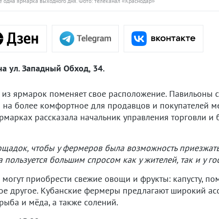
 одна ярмарка выходного дня. Фото: телеканал «Краснодар»
на ул. Западный Обход, 34.
 из ярмарок поменяет свое расположение. Павильоны с
 на более комфортное для продавцов и покупателей мес
ярмарках рассказала начальник управления торговли и
ощадок, чтобы у фермеров была возможность приезжать
пользуется большим спросом как у жителей, так и у го
могут приобрести свежие овощи и фрукты: капусту, пом
гое другое. Кубанские фермеры предлагают широкий а
 рыба и мёда, а также солений.