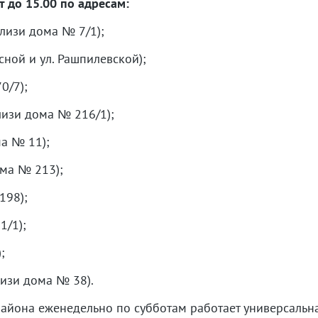
 до 15.00 по адресам:
близи дома № 7/1);
асной и ул. Рашпилевской);
0/7);
лизи дома № 216/1);
ма № 11);
ома № 213);
198);
1/1);
;
лизи дома № 38).
айона еженедельно по субботам работает универсаль