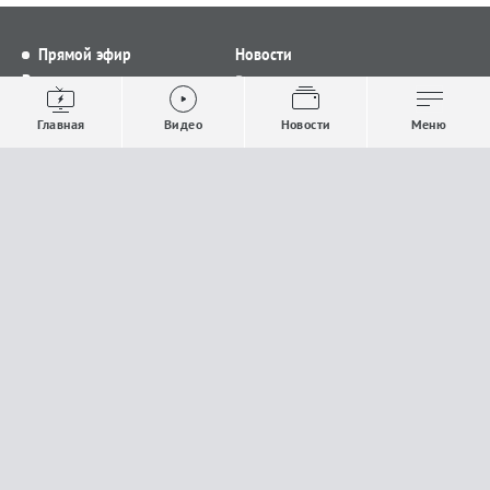
Прямой эфир
Новости
Видео
Все новости
Выпуски новостей
Общество
Главная
Видео
Новости
Меню
Проекты
Строительство и ЖКХ
Телепрограмма
Политика
Авторы
Происшествия
О канале
Спорт
Где и как смотреть
Экономика
Документы
Культура
Прислать материалы
У вас есть важная информация, которой вы
готовы поделиться с редакцией? Свяжитесь с
нами