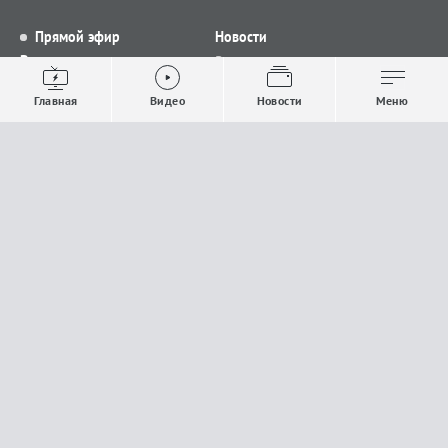
Прямой эфир
Новости
Видео
Все новости
Выпуски новостей
Общество
Главная
Видео
Новости
Меню
Проекты
Строительство и ЖКХ
Телепрограмма
Политика
Авторы
Происшествия
О канале
Спорт
Где и как смотреть
Экономика
Документы
Культура
Прислать материалы
У вас есть важная информация, которой вы
готовы поделиться с редакцией? Свяжитесь с
нами