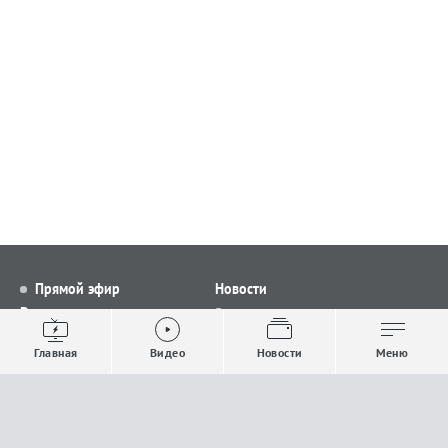
Прямой эфир
Новости
Видео
Все новости
Выпуски новостей
Общество
Главная
Видео
Новости
Меню
Проекты
Строительство и ЖКХ
Телепрограмма
Политика
Авторы
Происшествия
О канале
Спорт