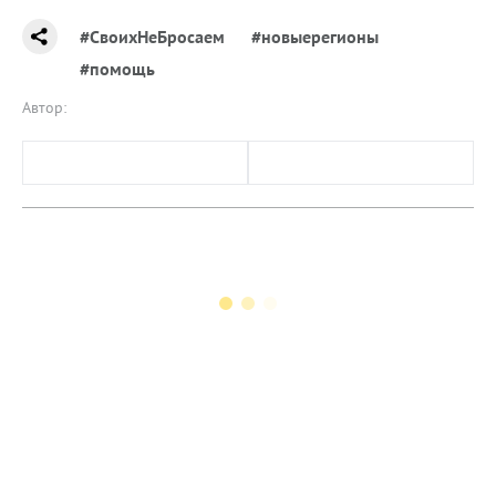
#СвоихНеБросаем
#новыерегионы
#помощь
Автор: