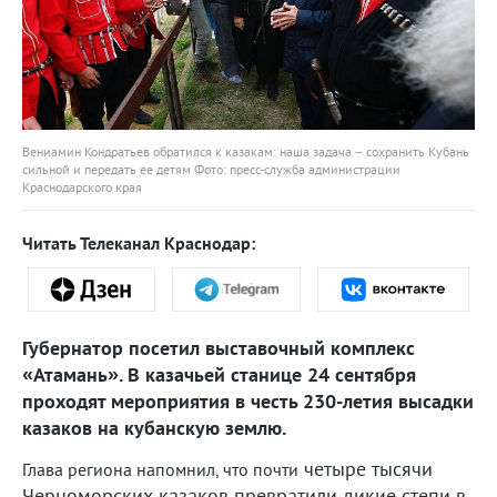
Вениамин Кондратьев обратился к казакам: наша задача – сохранить Кубань
сильной и передать ее детям Фото: пресс-служба администрации
Краснодарского края
Читать Телеканал Краснодар:
Губернатор посетил выставочный комплекс
«Атамань». В казачьей станице 24 сентября
проходят мероприятия в честь 230-летия высадки
казаков на кубанскую землю.
четыре тысячи
Глава региона напомнил, что почти
Черноморских казаков превратили дикие степи в