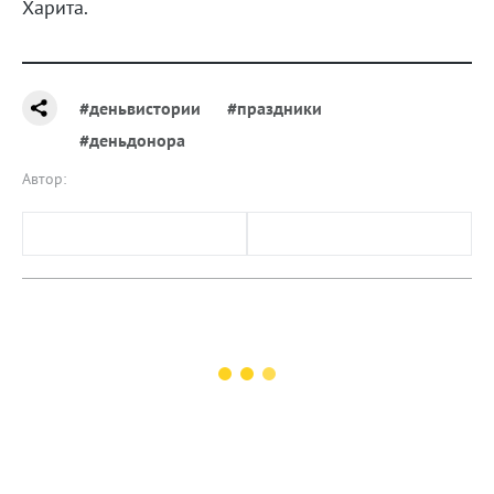
Харита.
#деньвистории
#праздники
#деньдонора
Автор: