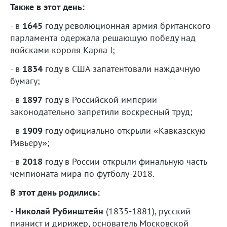
Также в этот день:
- в
1645
году революционная армия британского
парламента одержала решающую победу над
войсками короля Карла I;
- в
1834
году в США запатентовали наждачную
бумагу;
- в
189
7
году в Российской империи
законодательно запретили воскресный труд;
- в
1909
году официально открыли «Кавказскую
Ривьеру»;
- в
2018
году в России открыли финальную часть
чемпионата мира по футболу-2018.
В этот день родились:
-
Николай Рубинштейн
(1835-1881), русский
пианист и дирижер, основатель Московской