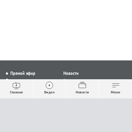
Прямой эфир
Новости
Видео
Все новости
Выпуски новостей
Общество
Главная
Видео
Новости
Меню
Проекты
Строительство и ЖКХ
Телепрограмма
Политика
Авторы
Происшествия
О канале
Спорт
Где и как смотреть
Экономика
Документы
Культура