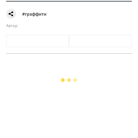
#граффити
Автор: