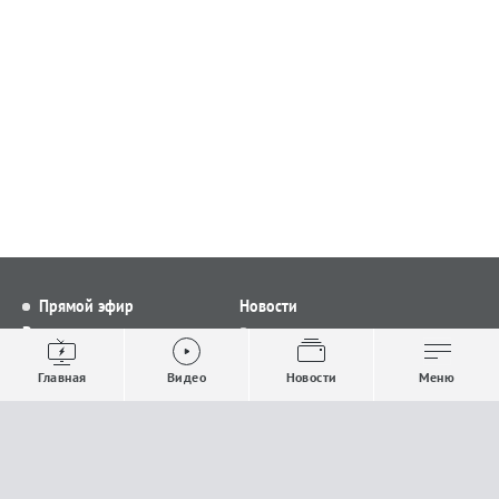
Прямой эфир
Новости
Видео
Все новости
Выпуски новостей
Общество
Главная
Видео
Новости
Меню
Проекты
Строительство и ЖКХ
Телепрограмма
Политика
Авторы
Происшествия
О канале
Спорт
Где и как смотреть
Экономика