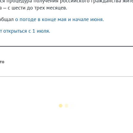
тся процедура получения российского гражданства жит
 – с шести до трех месяцев.
ообщал
о погоде в конце мая и начале июня.
 открыться с 1 июля.
то