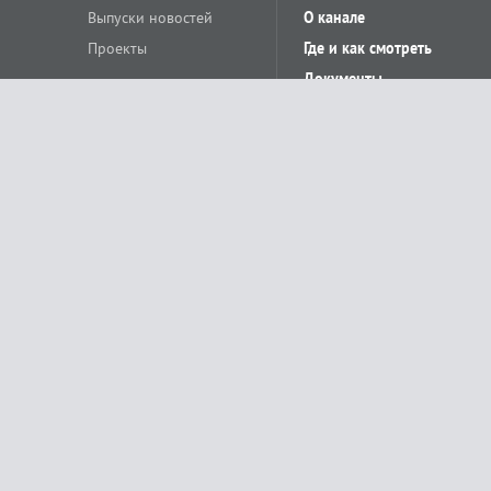
Выпуски новостей
О канале
Проекты
Где и как смотреть
Документы
© «Сетевое издание Телеканал Краснодар». Свидетельство о регистр
выдано Федеральной службой по надзору в сфере связи, информацион
Учредитель сетевого издания: Общество с ограниченной ответственн
Главный редактор: О.С.Яхимович. 350020, г. Краснодар, ул.Северная, 
При использовании материалов сайта в интернете обязательна активн
На информационном ресурсе применяются рекомендательные технолог
относящихся к предпочтениям пользователей сети «Интернет», наход