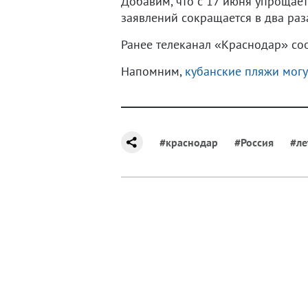
Добавим, что с 17 июня упрощае
заявлений сокращается в два раза
Ранее телеканал «Краснодар» с
Напомним,
кубанские пляжи могут
#краснодар
#Россия
#ле